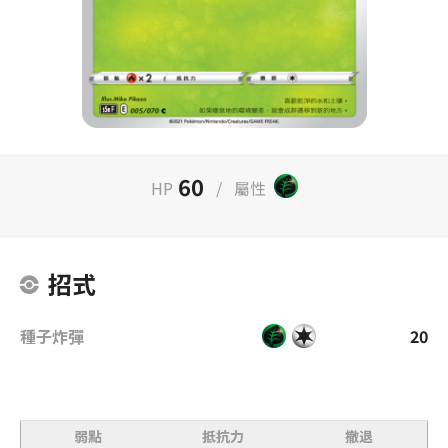
60
HP
/
屬性
招式
種子炸彈
20
弱點
抵抗力
撤退