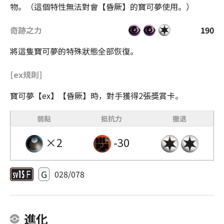
物。（這個特性無法對會【昏厥】的寶可夢使用。）
奇跡之力
190
將這隻寶可夢的特殊狀態全部恢復。
[ex規則]
寶可夢【ex】【昏厥】時，對手獲得2張獎賞卡。
弱點
抵抗力
撤退
×2
-30
G
028/078
進化