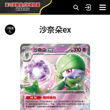
沙奈朵ex
2階進
化