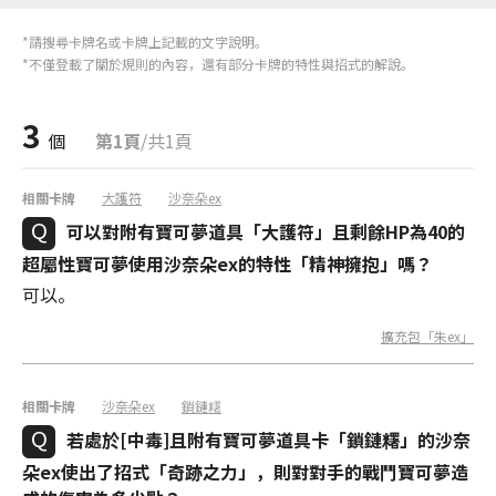
*請搜尋卡牌名或卡牌上記載的文字說明。
*不僅登載了關於規則的內容，還有部分卡牌的特性與招式的解說。
3
個
第1頁
/共1頁
相關卡牌
大護符
沙奈朵ex
可以對附有寶可夢道具「大護符」且剩餘HP為40的
超屬性寶可夢使用沙奈朵ex的特性「精神擁抱」嗎？
可以。
擴充包「朱ex」
相關卡牌
沙奈朵ex
鎖鏈糬
若處於[中毒]且附有寶可夢道具卡「鎖鏈糬」的沙奈
朵ex使出了招式「奇跡之力」，則對對手的戰鬥寶可夢造