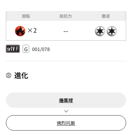
弱點
抵抗力
撤退
×2
--
G
001/078
進化
榛果球
佛烈托斯