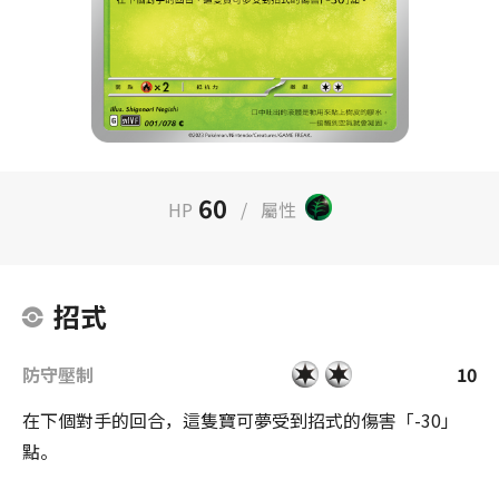
60
HP
/
屬性
招式
防守壓制
10
在下個對手的回合，這隻寶可夢受到招式的傷害「-30」
點。