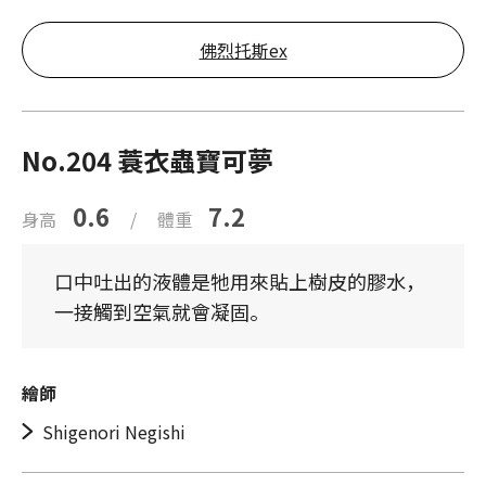
佛烈托斯ex
No.204 蓑衣蟲寶可夢
0.6
7.2
身高
/
體重
口中吐出的液體是牠用來貼上樹皮的膠水，
一接觸到空氣就會凝固。
繪師
Shigenori Negishi