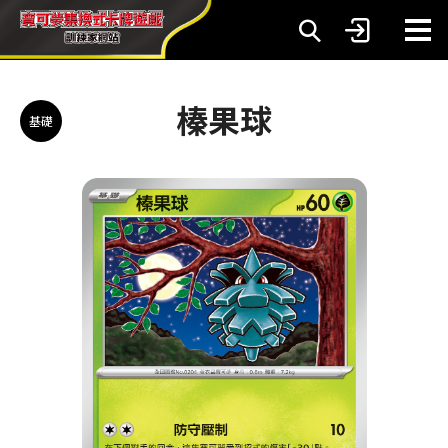
榛果球
基礎