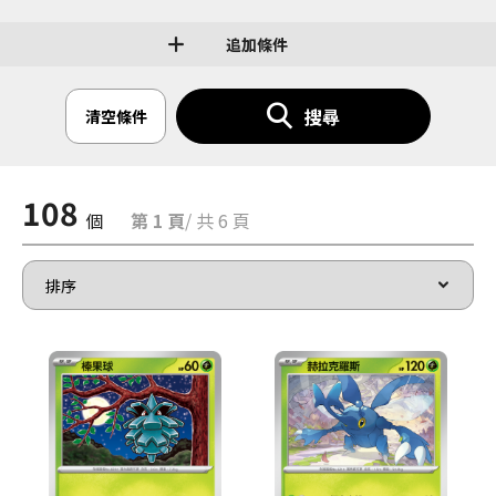
追加條件
搜尋
清空條件
108
個
第 1 頁
/ 共 6 頁