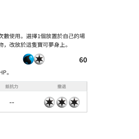
次數使用。選擇1個放置於自己的場
物，改放於這隻寶可夢身上。
60
HP。
抵抗力
撤退
--