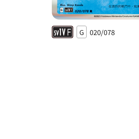
G
020/078