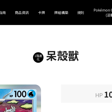
Pokémon 
指南
商品資訊
卡牌
牌組構築
規則
(活
呆殼獸
1階進
化
1
HP