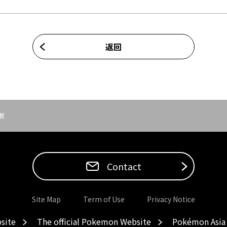
返回
獸
Contact
Site Map
Term of Use
Privacy Notice
site
The official Pokemon Website
Pokémon Asia 