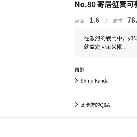
No.80 寄居蟹寶可
1.6
78
身高
/
體重
在激烈的戰鬥中，如
就會變回呆呆獸。
繪師
Shinji Kanda
此卡牌的Q&A