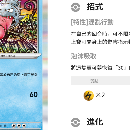
招式
[特性]混亂行動
在自己的回合時，可不限
上寶可夢身上的傷害指示
泡沫吸取
將這隻寶可夢恢復「30」
弱點
×2
進化