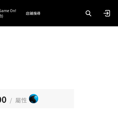
Game On!
店鋪搜尋
動)
00
/
屬性