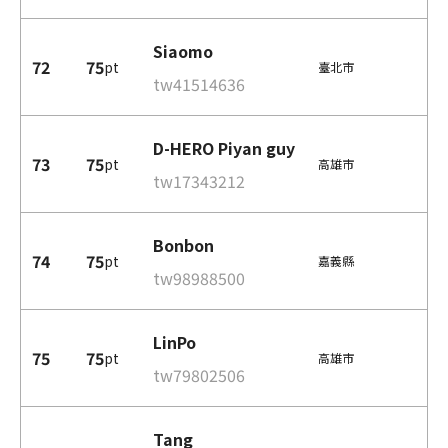
Siaomo
72
75
pt
臺北市
tw41514636
D-HERO Piyan guy
73
75
pt
高雄市
tw17343212
Bonbon
74
75
pt
嘉義縣
tw98988500
LinPo
75
75
pt
高雄市
tw79802506
Tang