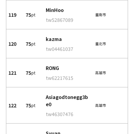
MinHoo
119
75
pt
臺南市
tw52867089
kazma
120
75
pt
臺北市
tw04461037
RONG
121
75
pt
高雄市
tw62217615
Asiagodtonegg3b
e0
122
75
pt
高雄市
tw46307476
Syuan