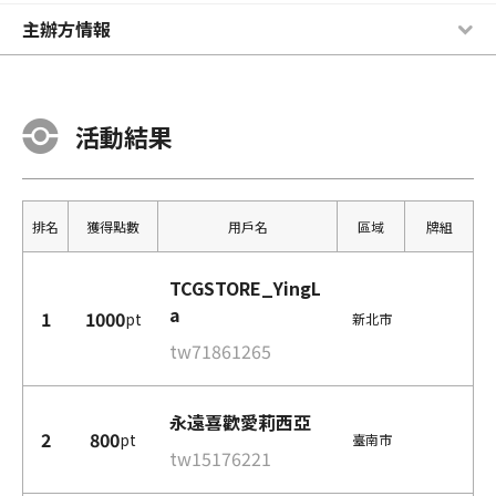
主辦方情報
活動結果
排名
獲得點數
用戶名
區域
牌組
TCGSTORE_YingL
a
1
1000
pt
新北市
tw71861265
永遠喜歡愛莉西亞
2
800
pt
臺南市
tw15176221