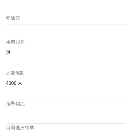
參加費
事前報名
無
人數限制
4000 人
攜帶物品
自動退出標準