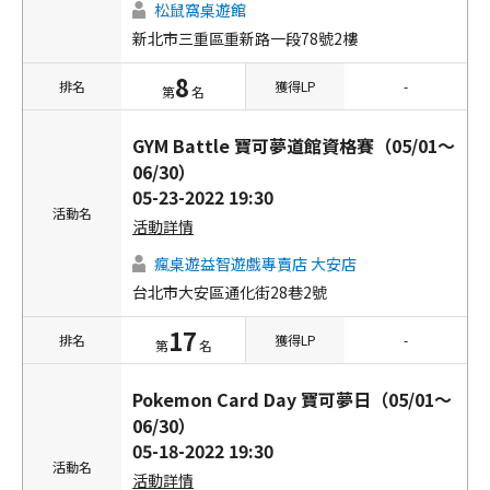
松鼠窩桌遊館
新北市三重區重新路一段78號2樓
8
排名
獲得LP
-
第
名
GYM Battle 寶可夢道館資格賽（05/01～
06/30）
05-23-2022 19:30
活動名
活動詳情
瘋桌遊益智遊戲專賣店 大安店
台北市大安區通化街28巷2號
17
排名
獲得LP
-
第
名
Pokemon Card Day 寶可夢日（05/01～
06/30）
05-18-2022 19:30
活動名
活動詳情