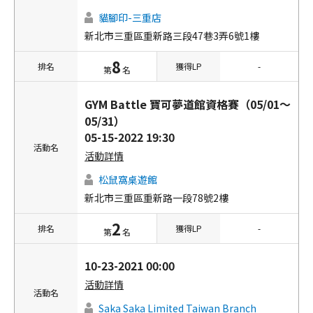
貓腳印-三重店
新北市三重區重新路三段47巷3弄6號1樓
8
排名
獲得LP
-
第
名
GYM Battle 寶可夢道館資格賽（05/01～
05/31）
05-15-2022 19:30
活動名
活動詳情
松鼠窩桌遊館
新北市三重區重新路一段78號2樓
2
排名
獲得LP
-
第
名
10-23-2021 00:00
活動詳情
活動名
Saka Saka Limited Taiwan Branch