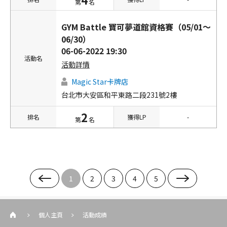
第
名
GYM Battle 寶可夢道館資格賽（05/01～
06/30）
06-06-2022 19:30
活動名
活動詳情
Magic Star卡牌店
台北市大安區和平東路二段231號2樓
2
排名
獲得LP
-
第
名
1
2
3
4
5
個人主頁
活動成績