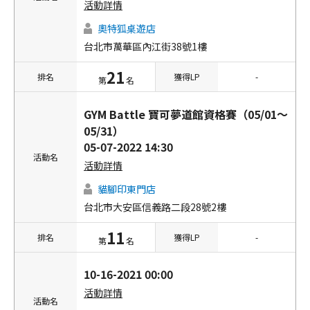
活動詳情
奧特狐桌遊店
台北市萬華區內江街38號1樓
21
排名
獲得LP
-
第
名
GYM Battle 寶可夢道館資格賽（05/01～
05/31）
05-07-2022 14:30
活動名
活動詳情
貓腳印東門店
台北市大安區信義路二段28號2樓
11
排名
獲得LP
-
第
名
10-16-2021 00:00
活動詳情
活動名