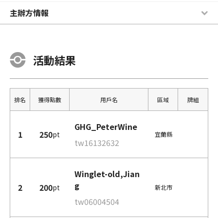
主辦方情報
活動結果
排名
獲得點數
用戶名
區域
牌組
GHG_PeterWine
1
250
pt
宜蘭縣
tw16132632
Winglet-old,Jian
g
2
200
pt
新北市
tw06004504