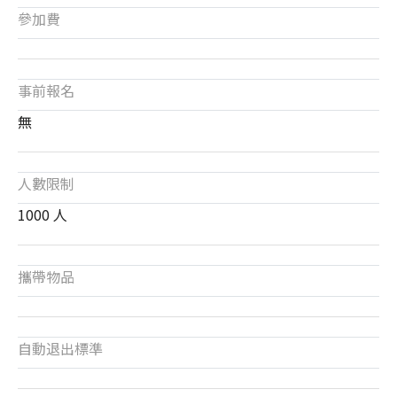
參加費
事前報名
無
人數限制
1000 人
攜帶物品
自動退出標準