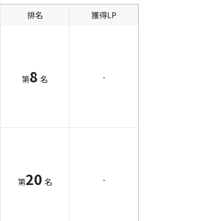
排名
獲得LP
8
-
第
名
20
-
第
名