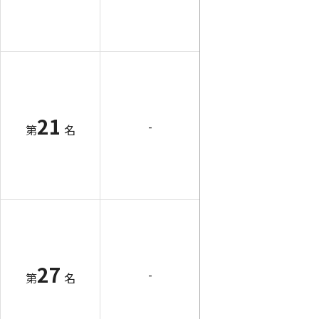
21
-
第
名
27
-
第
名