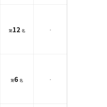
12
-
第
名
6
-
第
名