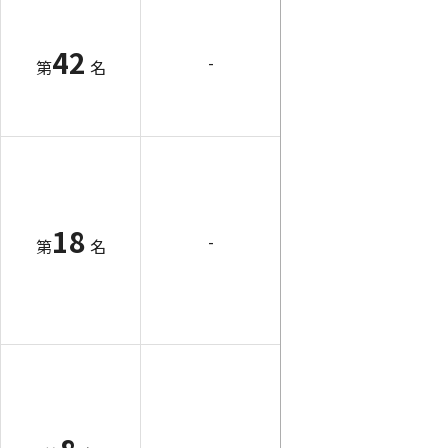
42
-
第
名
18
-
第
名