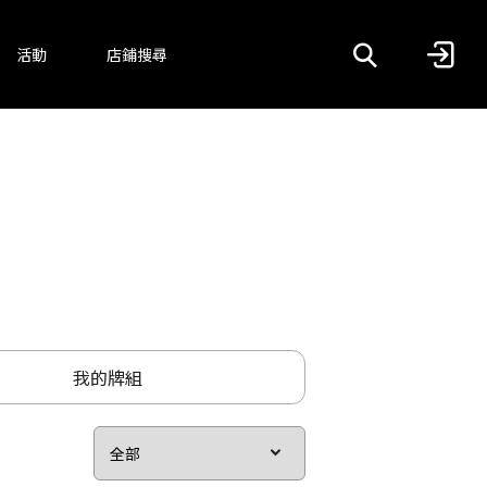
活動
店鋪搜尋
我的牌組