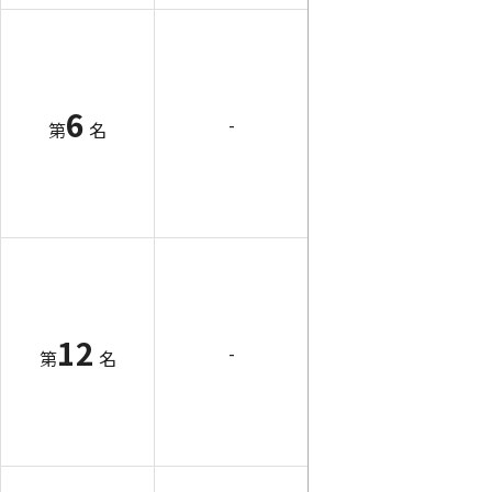
6
-
第
名
12
-
第
名