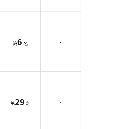
6
-
第
名
29
-
第
名