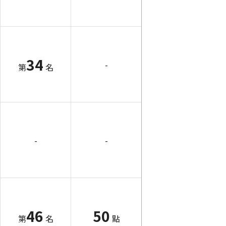
34
-
第
名
-
-
46
50
第
名
點