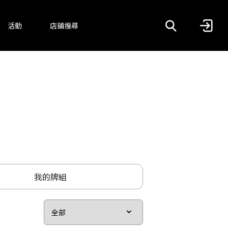
活動
店鋪搜尋
我的牌組