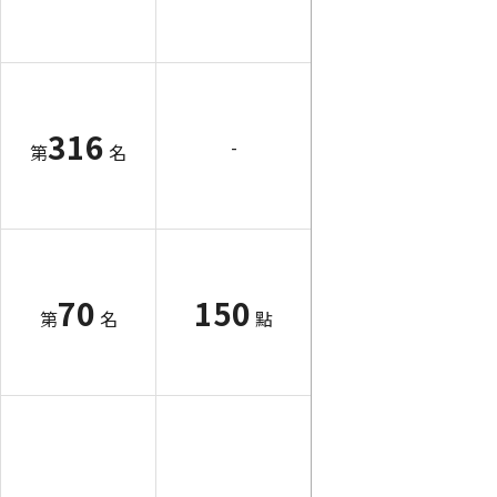
316
-
第
名
70
150
第
名
點