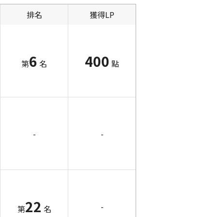
排名
獲得LP
6
400
第
名
點
-
-
22
-
第
名