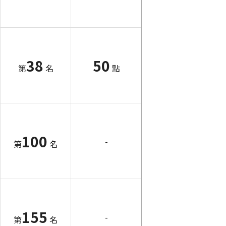
38
50
第
名
點
100
-
第
名
155
-
第
名