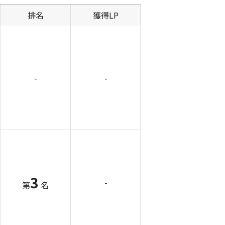
排名
獲得LP
-
-
3
-
第
名