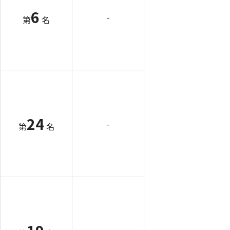
6
-
第
名
24
-
第
名