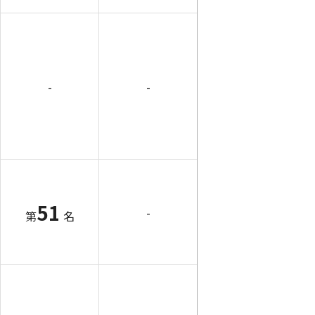
-
-
51
-
第
名