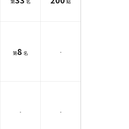
第
名
點
8
-
第
名
-
-