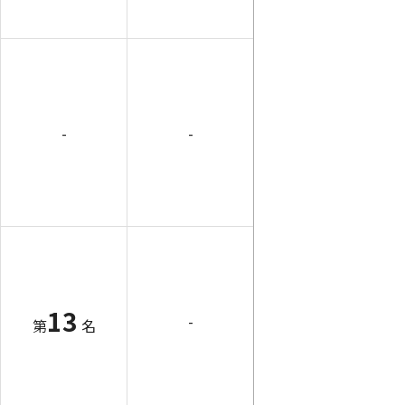
-
-
13
-
第
名