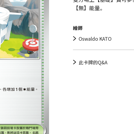
【無】能量。
繪師
Oswaldo KATO
此卡牌的Q&A