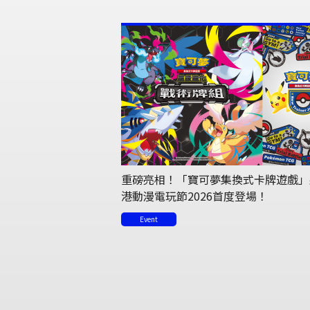
重磅亮相！「寶可夢集換式卡牌遊戲」
港動漫電玩節2026首度登場！
Event