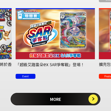
ex
將於香
擴充包
「超級艾路雷朵
SAR爭奪戰」登場！
Event
Produ
MORE