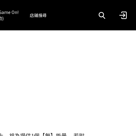
Game On!
店鋪搜尋
動)
上，視為提供1個【無】能量。 若附