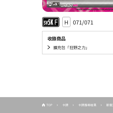
H
071/071
收錄商品
擴充包「狂野之力」
TOP
卡牌
卡牌搜尋結果
新衝