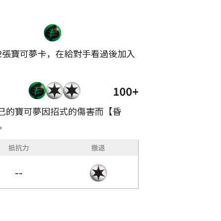
2張寶可夢卡，在給對手看過後加入
100+
己的寶可夢因招式的傷害而【昏
。
抵抗力
撤退
--