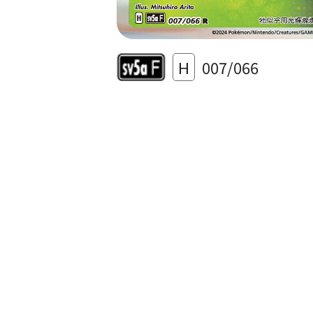
H
007/066