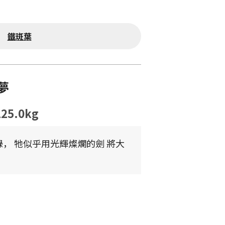
鐵斑葉
可夢
125.0kg
， 牠似乎用光輝燦爛的劍 將大