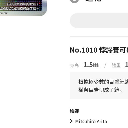
No.1010 悖謬寶
1.5m
身高
/
體重
根據極少數的目擊紀錄
樹與巨岩切成了絲。
繪師
Mitsuhiro Arita