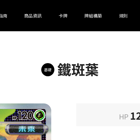
指南
商品資訊
卡牌
牌組構築
規則
鐵斑葉
基礎
1
HP