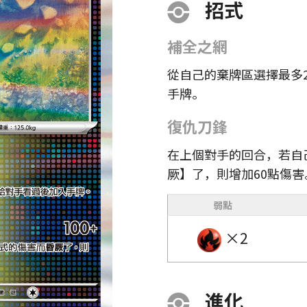
招式
補全之網
從自己的棄牌區選擇最多
手牌。
復仇刀鋒
在上個對手的回合，若自
厥】了，則增加60點傷害
弱點
×2
進化