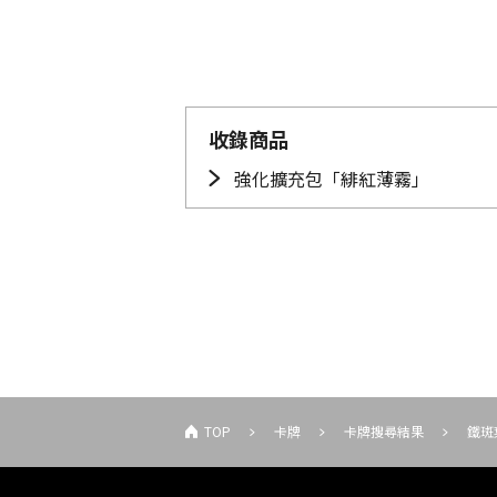
收錄商品
強化擴充包「緋紅薄霧」
TOP
卡牌
卡牌搜尋結果
鐵斑