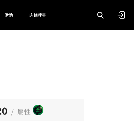
活動
店鋪搜尋
20
/
屬性