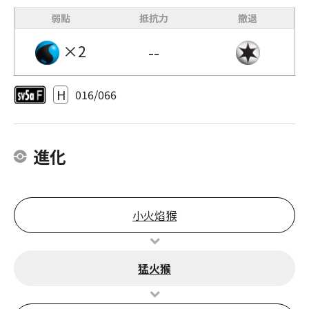
弱點
抵抗力
撤退
×2
--
H
016/066
進化
小火焰猴
猛火猴