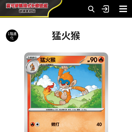
猛火猴
1階進
化