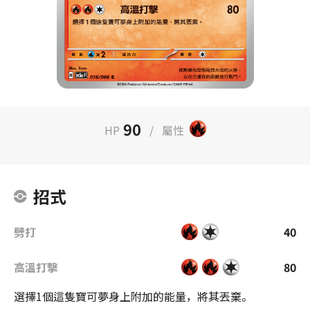
90
HP
/
屬性
招式
劈打
40
高溫打擊
80
選擇1個這隻寶可夢身上附加的能量，將其丟棄。