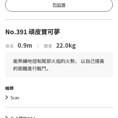
烈焰猴
No.391 頑皮寶可夢
0.9m
22.0kg
身高
/
體重
能熟練地控制尾部火焰的火勢， 以自己擅長
的距離進行戰鬥。
繪師
Scav