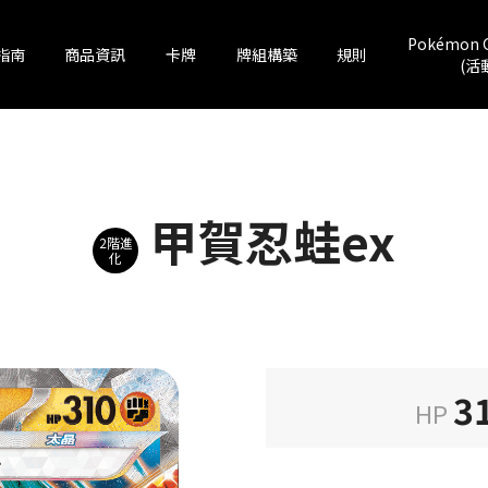
Pokémon 
指南
商品資訊
卡牌
牌組構築
規則
(活
甲賀忍蛙ex
2階進
化
3
HP