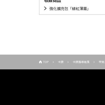
收錄商品
強化擴充包「緋紅薄霧」
TOP
卡牌
卡牌搜尋結果
甲賀