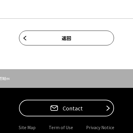
返回
忍蛙ex
Contact
Site Map
Term of Use
Privacy Notice