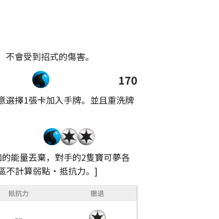
，不會受到招式的傷害。
170
意選擇1張卡加入手牌。並且重洗牌
加的能量丟棄，對手的2隻寶可夢各
戰區不計算弱點・抵抗力。]
抵抗力
撤退
--