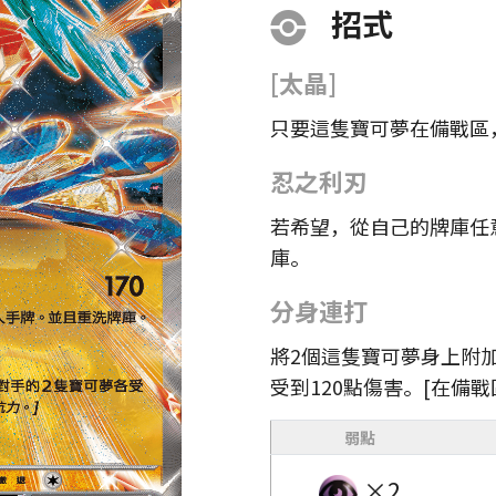
招式
[太晶]
只要這隻寶可夢在備戰區
忍之利刃
若希望，從自己的牌庫任
庫。
分身連打
將2個這隻寶可夢身上附
受到120點傷害。[在備
弱點
×2