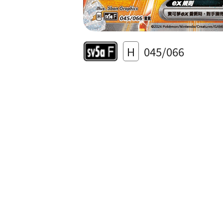
H
045/066