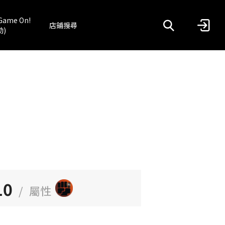
Game On!
店鋪搜尋
動)
10
/
屬性