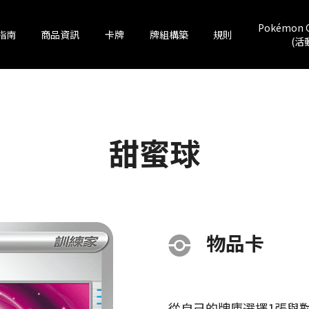
Pokémon 
指南
商品資訊
卡牌
牌組構築
規則
(活
甜蜜球
物品卡
從自己的牌庫選擇1張與