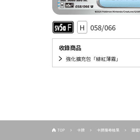
H
058/066
收錄商品
強化擴充包「緋紅薄霧」
TOP
卡牌
卡牌搜尋結果
甜蜜