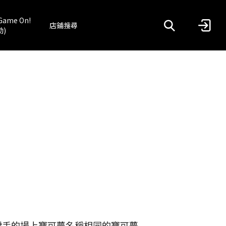
Game On!
店鋪搜尋
動)
對手的場上寶可夢名稱相同的寶可夢