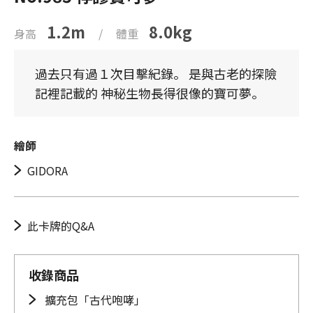
1.2m
8.0kg
身高
/
體重
過去只有過１次目擊紀錄。 是與古老的探險
記裡記載的 神秘生物長得很像的寶可夢。
繪師
GIDORA
此卡牌的Q&A
收錄商品
擴充包「古代咆哮」