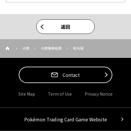
返回
卡牌
卡牌搜尋結果
吼叫尾
Contact
Site Map
Term of Use
Privacy Notice
Pokémon Trading Card Game Website