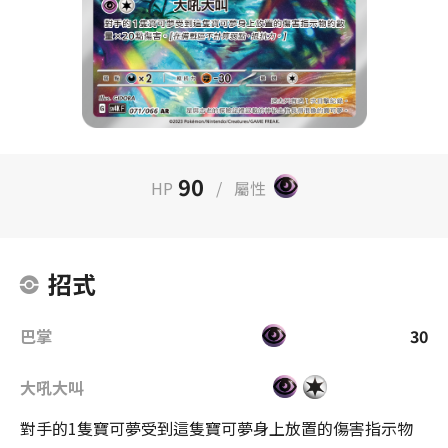
90
HP
/
屬性
招式
巴掌
30
大吼大叫
對手的1隻寶可夢受到這隻寶可夢身上放置的傷害指示物