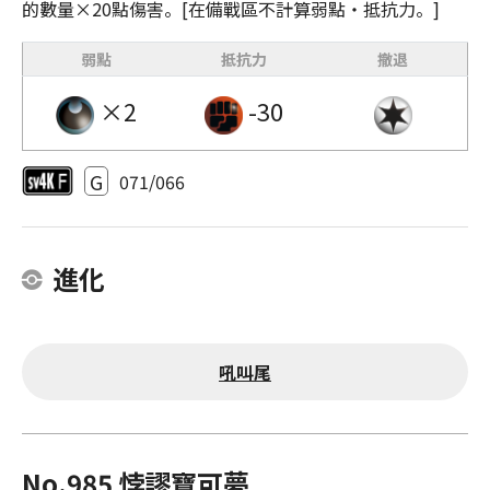
的數量×20點傷害。[在備戰區不計算弱點・抵抗力。]
弱點
抵抗力
撤退
×2
-30
G
071/066
進化
吼叫尾
No.985 悖謬寶可夢