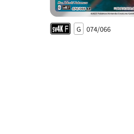
G
074/066