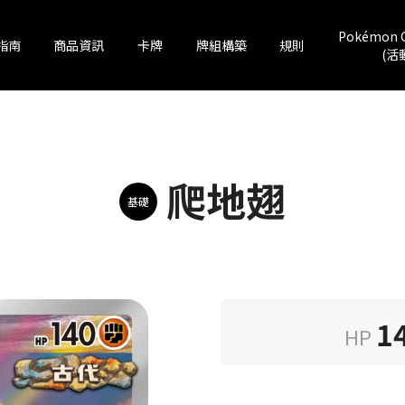
Pokémon 
指南
商品資訊
卡牌
牌組構築
規則
(活
爬地翅
基礎
1
HP