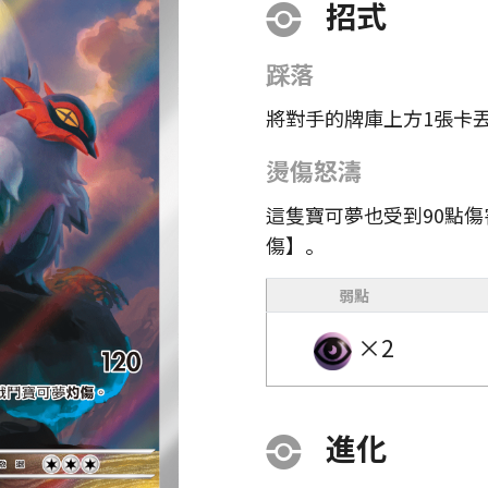
招式
踩落
將對手的牌庫上方1張卡
燙傷怒濤
這隻寶可夢也受到90點
傷】。
弱點
×2
進化