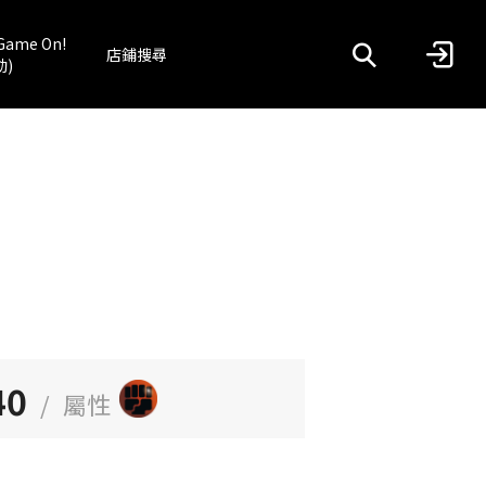
Game On!
店鋪搜尋
動)
40
/
屬性