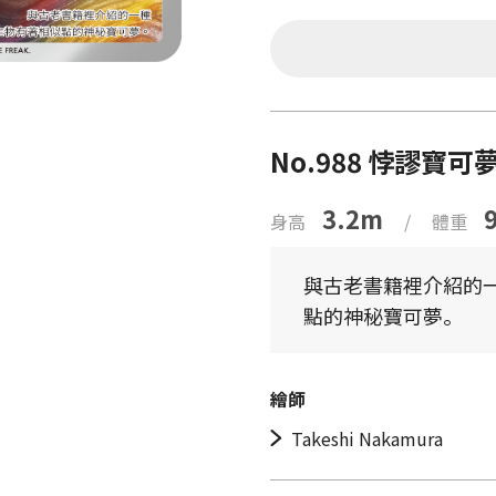
No.988 悖謬寶可
3.2m
身高
/
體重
與古老書籍裡介紹的一
點的神秘寶可夢。
繪師
Takeshi Nakamura