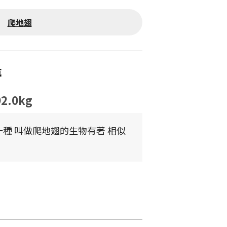
爬地翅
夢
92.0kg
種 叫做爬地翅的生物有著 相似