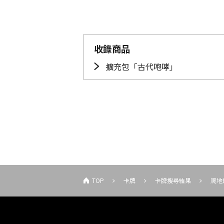
收錄商品
擴充包「古代咆哮」
TOP
卡牌
卡牌搜尋結果
爬地