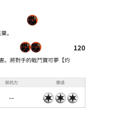
丟棄。
120
傷害。將對手的戰鬥寶可夢【灼
抵抗力
撤退
--