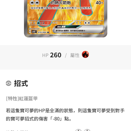
260
HP
/
屬性
招式
[特性]紅蓮盔甲
若這隻寶可夢的HP是全滿的狀態，則這隻寶可夢受到對手
的寶可夢招式的傷害「-80」點。