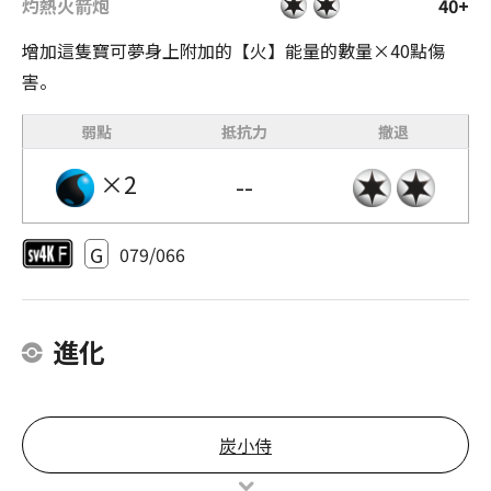
灼熱火箭炮
40+
增加這隻寶可夢身上附加的【火】能量的數量×40點傷
害。
弱點
抵抗力
撤退
×2
--
G
079/066
進化
炭小侍