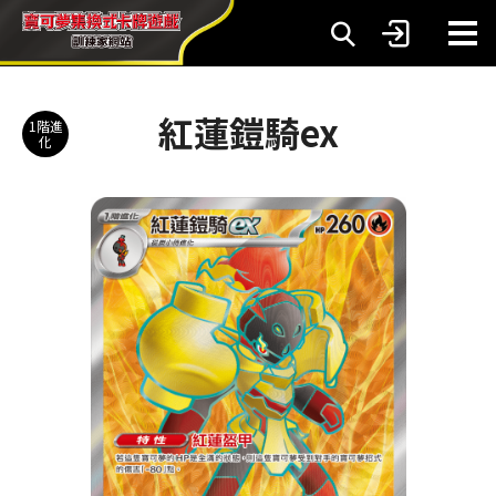
紅蓮鎧騎ex
1階進
化