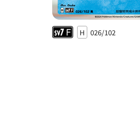
H
026/102