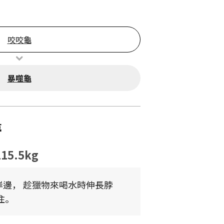
咬咬龜
暴噬龜
夢
115.5kg
邊， 趁獵物來喝水時伸長脖
住。