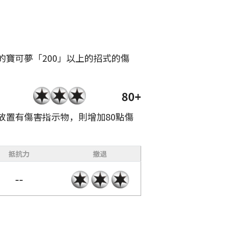
的寶可夢「200」以上的招式的傷
80+
放置有傷害指示物，則增加80點傷
抵抗力
撤退
--