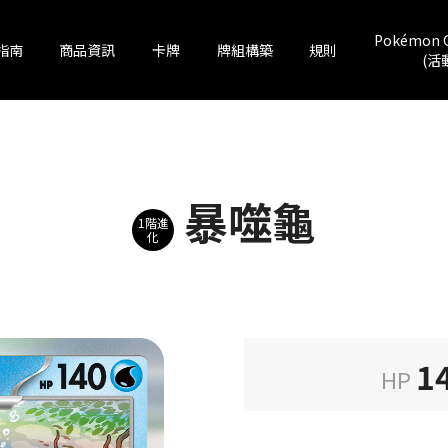
Pokémon 
指南
商品資訊
卡牌
牌組構築
規則
(活
暴噬龜
1階進
化
1
HP