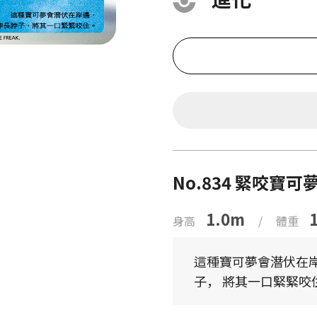
No.834 緊咬寶可
1.0m
身高
/
體重
這種寶可夢會潛伏在岸
子， 將其一口緊緊咬