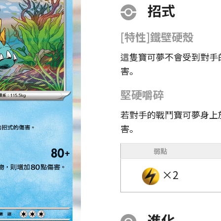
招式
[特性]鐵壁硬殼
這隻寶可夢不會受到對手
害。
堅硬嚼碎
若對手的戰鬥寶可夢身上
害。
弱點
×2
進化