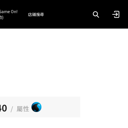
Game On!
店鋪搜尋
動)
40
/
屬性