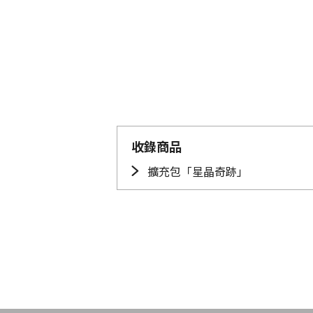
收錄商品
擴充包「星晶奇跡」