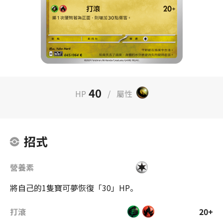
40
HP
/
屬性
招式
營養素
將自己的1隻寶可夢恢復「30」HP。
打滾
20+