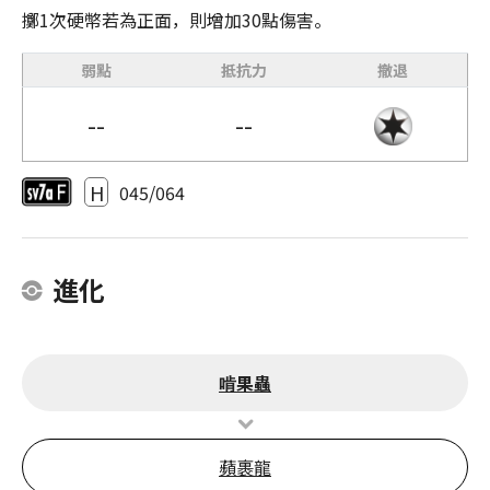
擲1次硬幣若為正面，則增加30點傷害。
弱點
抵抗力
撤退
--
--
H
045/064
進化
啃果蟲
蘋裹龍