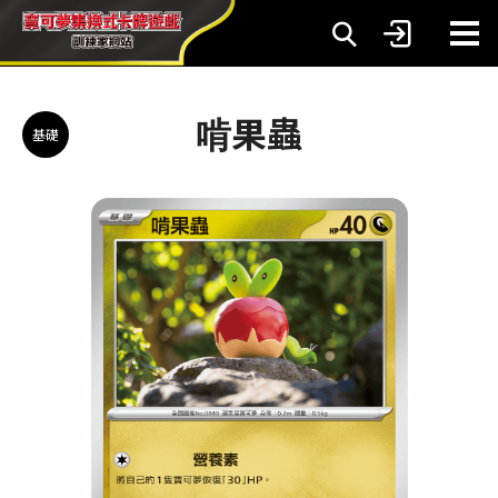
啃果蟲
基礎