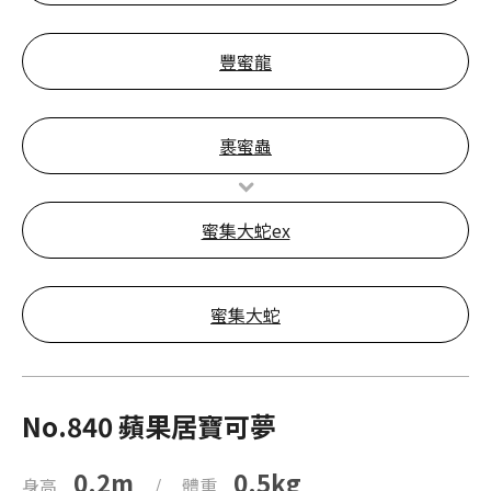
豐蜜龍
裹蜜蟲
蜜集大蛇ex
蜜集大蛇
No.840 蘋果居寶可夢
0.2m
0.5kg
身高
/
體重