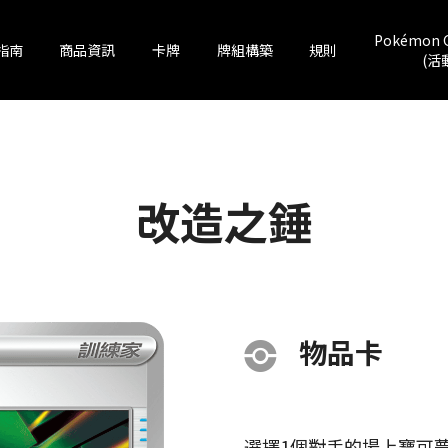
Pokémon 
指南
商品資訊
卡牌
牌組構築
規則
(活
改造之錘
物品卡
選擇1個對手的場上寶可