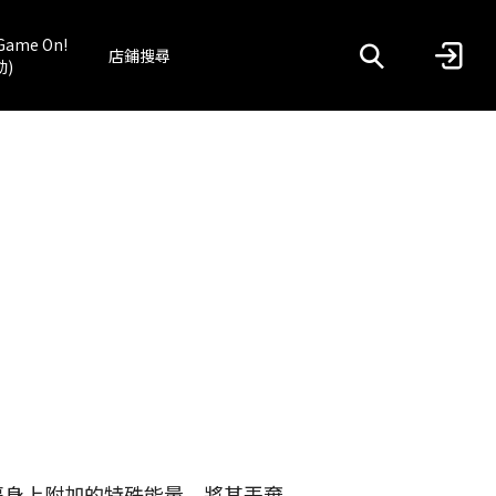
Game On!
店鋪搜尋
動)
夢身上附加的特殊能量，將其丟棄。