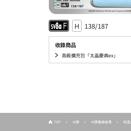
H
138/187
收錄商品
高級擴充包「太晶慶典ex」
TOP
卡牌
卡牌搜尋結果
改造