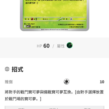
60
HP
/
屬性
招式
推倒
10
將對手的戰鬥寶可夢與備戰寶可夢互換。[由對手選擇放置
於戰鬥場的寶可夢。]