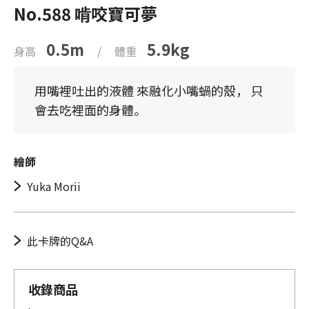
No.588 啃咬寶可夢
0.5m
5.9kg
身高
/
體重
用嘴裡吐出的液體 來融化小嘴蝸的殼， 只
會去吃裡面的身體。
繪師
Yuka Morii
此卡牌的Q&A
收錄商品