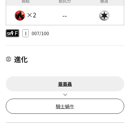
弱點
抵抗力
撤退
×2
--
I
007/100
進化
蓋蓋蟲
騎士蝸牛