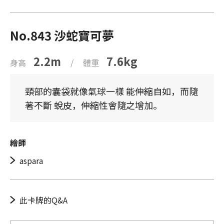
No.843 沙蛇寶可夢
2.2m
7.6kg
身高
/
體重
頸部的囊袋就像氣球一樣 能伸縮自如，而隨
著不斷 蛻皮，伸縮性會隨之增加。
繪師
aspara
此卡牌的Q&A