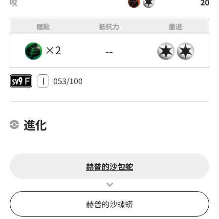
咬
20
弱點
抵抗力
撤退
×2
--
I
053/100
進化
赫普的沙包蛇
赫普的沙螺蟒