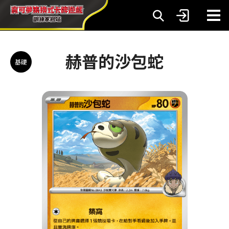
赫普的沙包蛇
基礎