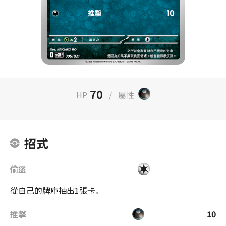
70
HP
/
屬性
招式
偷盜
從自己的牌庫抽出1張卡。
推擊
10