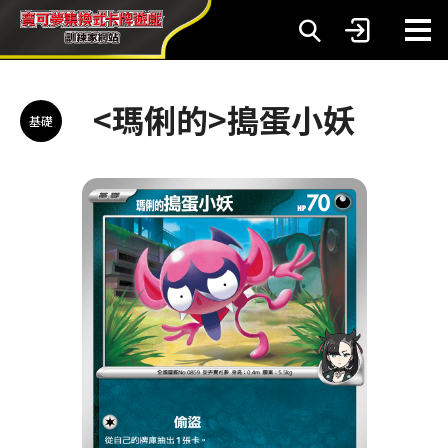
<瑪俐的>搗蛋小妖
基礎