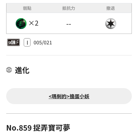
弱點
抵抗力
撤退
×2
--
I
005/021
進化
<瑪俐的>搗蛋小妖
No.859 捉弄寶可夢