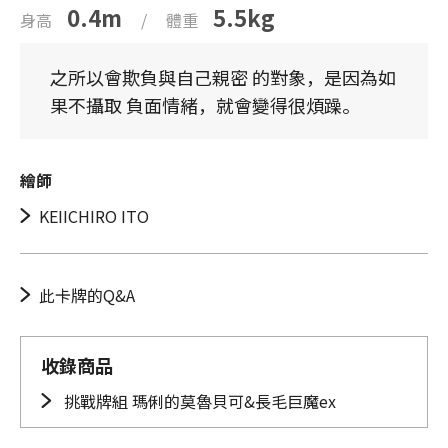
0.4m
5.5kg
身高
/
體重
之所以會欺負與自己親密 的對象，是因為如
果不攝取 負面情緒，就會變得很煩躁。
繪師
KEIICHIRO ITO
此卡牌的Q&A
收錄商品
挑戰牌組 瑪俐的莫魯貝可&長毛巨魔ex