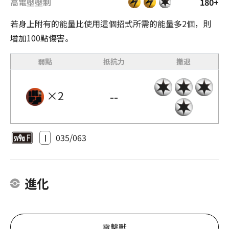
高電壓壓制
180+
若身上附有的能量比使用這個招式所需的能量多2個，則
增加100點傷害。
弱點
抵抗力
撤退
×2
--
I
035/063
進化
電擊獸