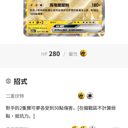
280
HP
/
屬性
招式
二重伏特
對手的2隻寶可夢各受到50點傷害。[在備戰區不計算弱
點・抵抗力。]