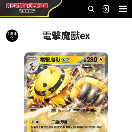
電擊魔獸ex
1階進
化