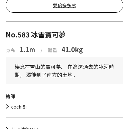
雙倍多多冰
No.583 冰雪寶可夢
1.1m
41.0kg
身高
/
體重
棲息在雪山的寶可夢。 在遙遠過去的冰河時
期， 遷徙到了南方的土地。
繪師
cochi8i