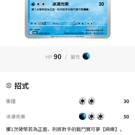
90
HP
/
屬性
招式
衝撞
30
冰凍光束
50
擲1次硬幣若為正面，則將對手的戰鬥寶可夢【麻痺】。