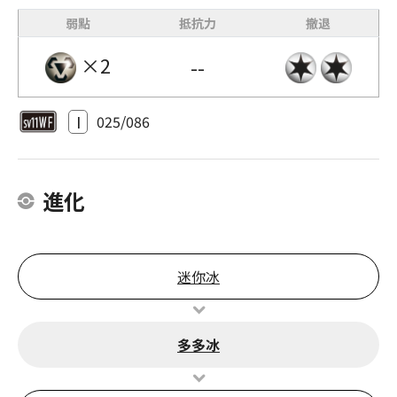
弱點
抵抗力
撤退
×2
--
I
025/086
進化
迷你冰
多多冰