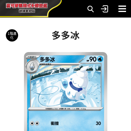
多多冰
1階進
化