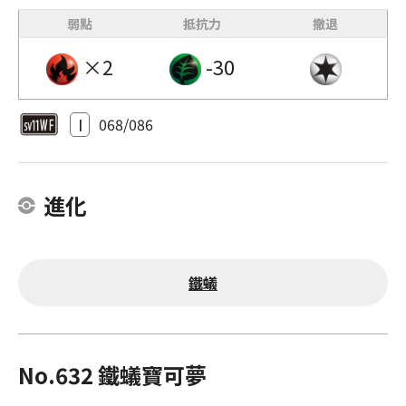
弱點
抵抗力
撤退
×2
-30
I
068/086
進化
鐵蟻
No.632 鐵蟻寶可夢