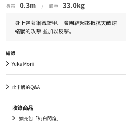
0.3m
33.0kg
身高
/
體重
身上包著鋼鐵鎧甲。 會團結起來抵抗天敵熔
蟻獸的攻擊 並加以反擊。
繪師
Yuka Morii
此卡牌的Q&A
收錄商品
擴充包「純白閃焰」