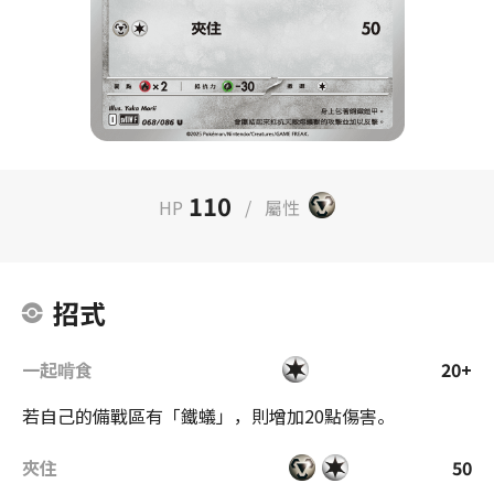
110
HP
/
屬性
招式
一起啃食
20+
若自己的備戰區有「鐵蟻」，則增加20點傷害。
夾住
50