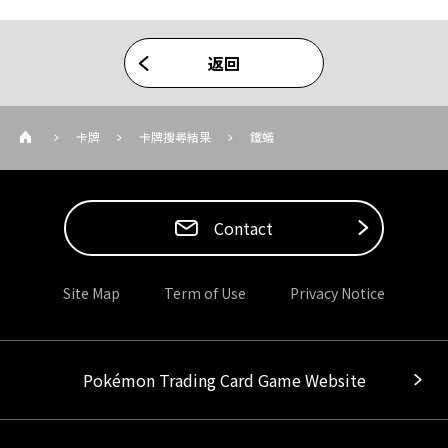
返回
卡牌
卡牌搜尋結果
鐵蟻
Contact
Site Map
Term of Use
Privacy Notice
Pokémon Trading Card Game Website