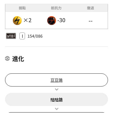
弱點
抵抗力
撤退
×2
-30
--
I
154/086
進化
豆豆鴿
咕咕鴿