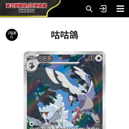
咕咕鴿
1階進
化