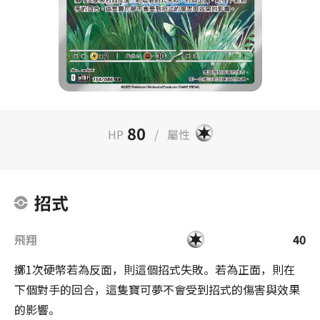
80
HP
/
屬性
招式
飛翔
40
擲1次硬幣若為反面，則這個招式失敗。若為正面，則在
下個對手的回合，這隻寶可夢不會受到招式的傷害與效果
的影響。