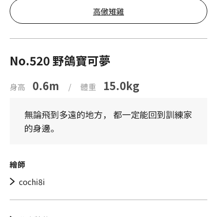
高傲雉雞
No.520 野鴿寶可夢
0.6m
15.0kg
身高
/
體重
無論飛到多遠的地方， 都一定能回到訓練家
的身邊。
繪師
cochi8i