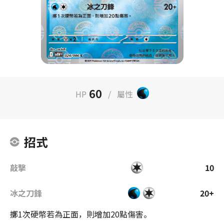
60
HP
/
屬性
招式
敲擊
10
冰之刀鋒
20+
擲1次硬幣若為正面，則增加20點傷害。