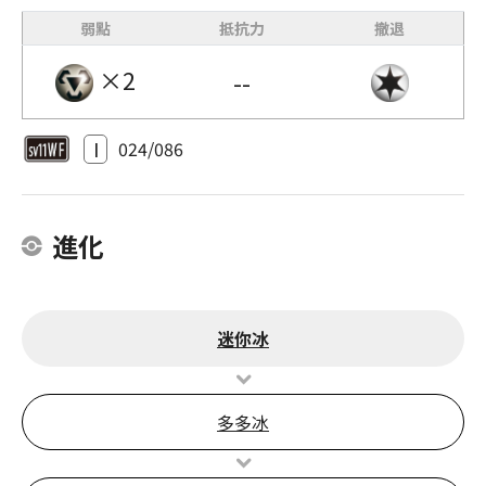
弱點
抵抗力
撤退
×2
--
I
024/086
進化
迷你冰
多多冰