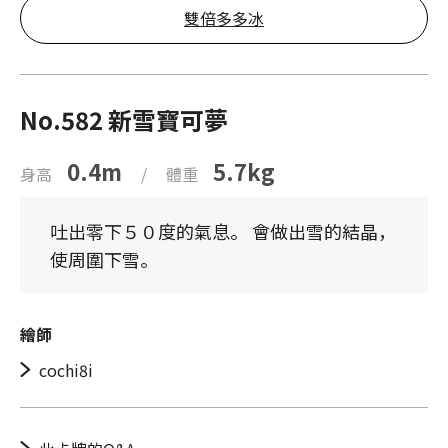
雙倍多多冰
No.582 新雪寶可夢
0.4m
5.7kg
身高
/
體重
吐出零下５０度的氣息。 會做出雪的結晶，
使周圍下雪。
繪師
cochi8i