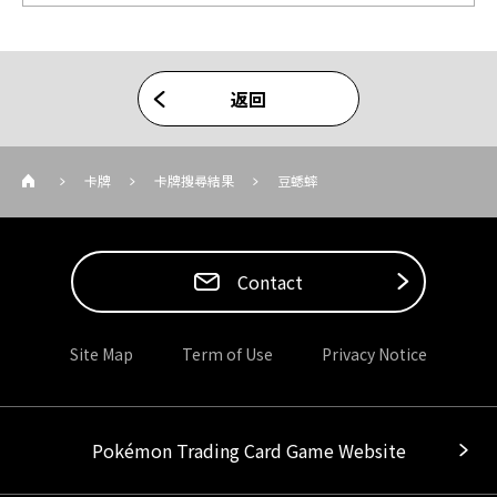
返回
卡牌
卡牌搜尋結果
豆蟋蟀
Contact
Site Map
Term of Use
Privacy Notice
Pokémon Trading Card Game Website