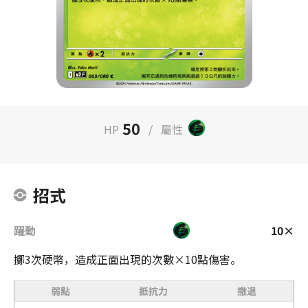
50
HP
/
屬性
招式
躍動
10×
擲3次硬幣，造成正面出現的次數×10點傷害。
弱點
抵抗力
撤退