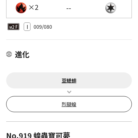
×2
--
I
009/080
進化
豆蟋蟀
烈腿蝗
No.919 蝗蟲寶可夢