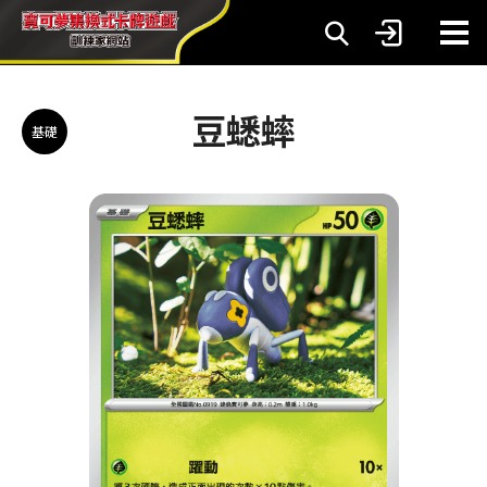
豆蟋蟀
基礎