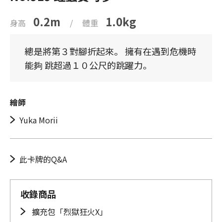
0.2m
1.0kg
身高
/
體重
總是將第３對腳折起來。 擁有在遇到危機時
能夠 跳超過１０公尺的跳躍力。
繪師
Yuka Morii
此卡牌的Q&A
收錄商品
擴充包「烈獄狂火X」