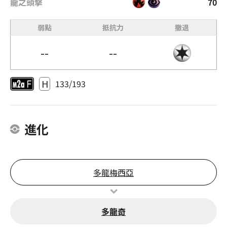
龍之頭擊
70
弱點
抵抗力
撤退
--
--
H
133/193
進化
多龍梅西亞
多龍奇