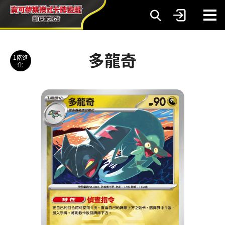
多龍奇
1階進
化