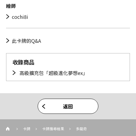
繪師
cochi8i
此卡牌的Q&A
收錄商品
高級擴充包「超級進化夢想ex」
返回
卡牌
卡牌搜尋結果
多龍奇