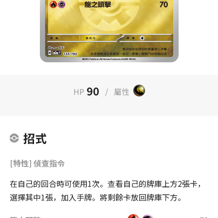
90
HP
/
屬性
招式
[特性] 偵查指令
在自己的回合時可使用1次。查看自己的牌庫上方2張卡，
選擇其中1張，加入手牌。將剩餘卡放回牌庫下方。