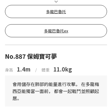
多龍巴魯托
多龍巴魯托ex
No.887 保姆寶可夢
1.4m
11.0kg
身高
/
體重
會用儲存在肺部的能量進行攻擊。 在多龍梅
西亞能獨當一面前， 都會一起戰鬥並照顧起
居。