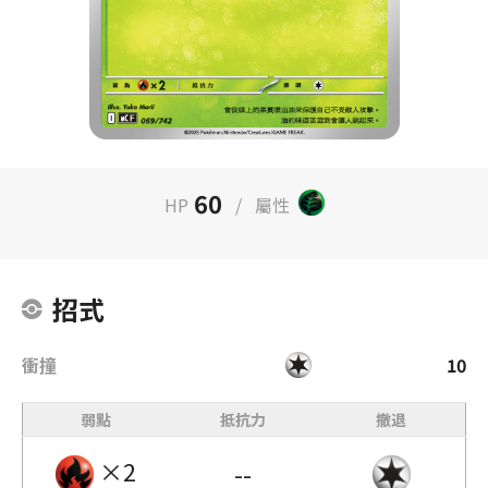
60
HP
/
屬性
招式
衝撞
10
弱點
抵抗力
撤退
×2
--