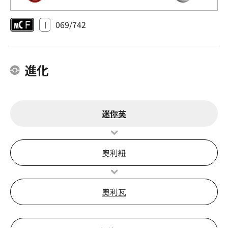
I
069/742
進化
迷你芙
奧利紐
奧利瓦