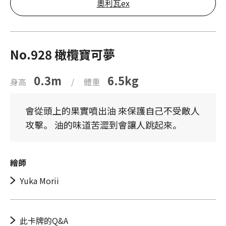
奧利瓦ex
No.928 橄欖寶可夢
0.3m
6.5kg
身高
/
體重
會從頭上的果實噴出油 來保護自己不受敵人
攻擊。 油的味道苦澀到會讓人跳起來。
繪師
Yuka Morii
此卡牌的Q&A