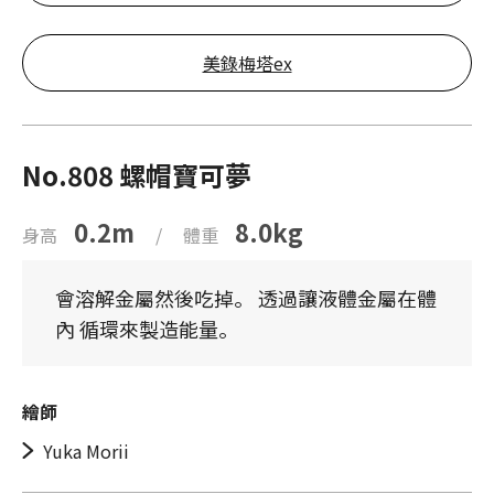
美錄梅塔ex
No.808 螺帽寶可夢
0.2m
8.0kg
身高
/
體重
會溶解金屬然後吃掉。 透過讓液體金屬在體
內 循環來製造能量。
繪師
Yuka Morii