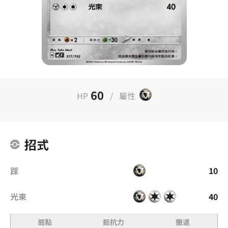
60
HP
/
屬性
招式
踩
10
光束
40
弱點
抵抗力
撤退