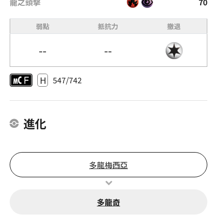
龍之頭擊
70
弱點
抵抗力
撤退
--
--
H
547/742
進化
多龍梅西亞
多龍奇