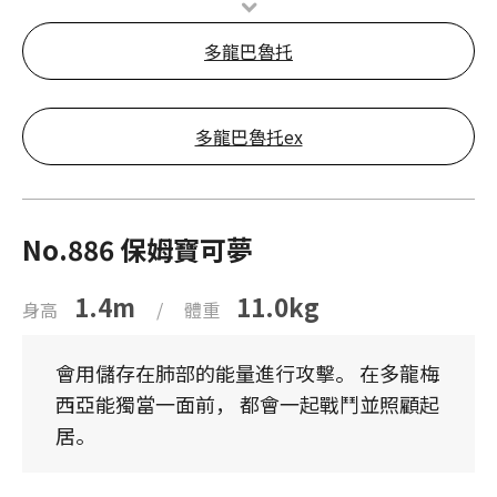
多龍巴魯托
多龍巴魯托ex
No.886 保姆寶可夢
1.4m
11.0kg
身高
/
體重
會用儲存在肺部的能量進行攻擊。 在多龍梅
西亞能獨當一面前， 都會一起戰鬥並照顧起
居。