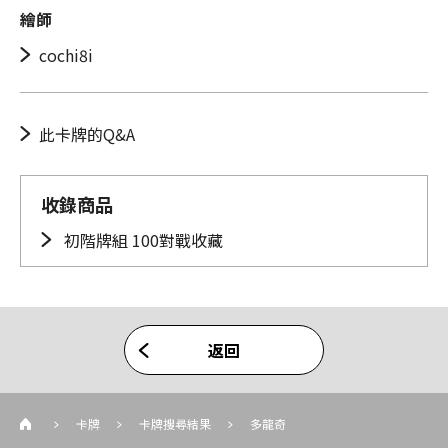
繪師
cochi8i
此卡牌的Q&A
收錄商品
初階牌組 100對戰收藏
返回
卡牌
卡牌搜尋結果
多龍奇