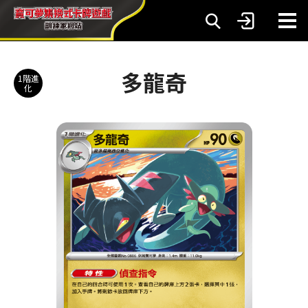
多龍奇
1階進
化