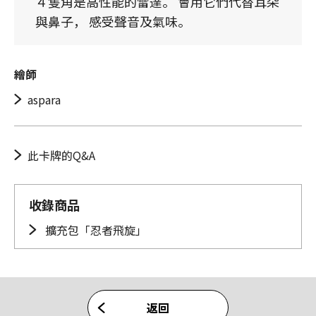
４隻角是高性能的雷達。 會用它們代替耳朵
與鼻子， 感受聲音及氣味。
繪師
aspara
此卡牌的Q&A
收錄商品
擴充包「忍者飛旋」
返回