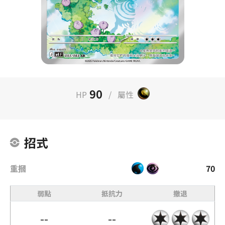
90
HP
/
屬性
招式
重摑
70
弱點
抵抗力
撤退
--
--