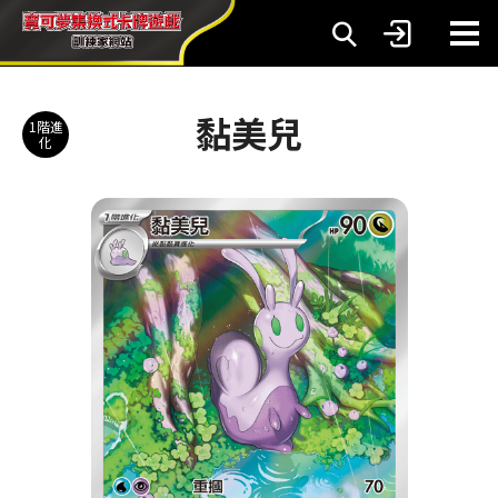
黏美兒
1階進
化