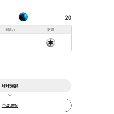
20
抵抗力
撤退
--
球球海獅
花漾海獅