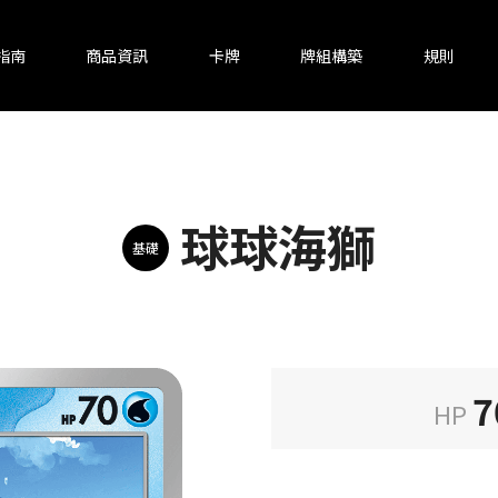
指南
商品資訊
卡牌
牌組構築
規則
球球海獅
基礎
7
HP