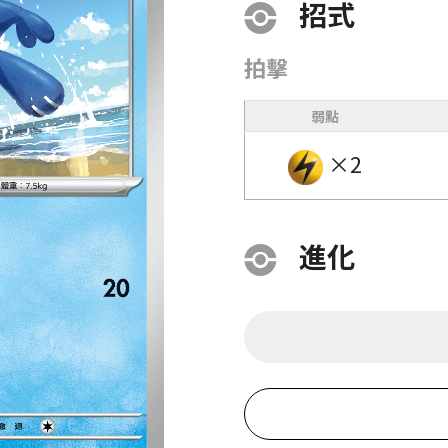
招式
拍擊
弱點
×2
進化