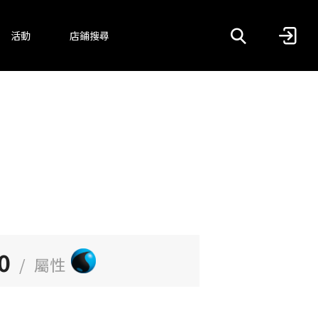
活動
店鋪搜尋
0
/
屬性