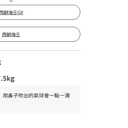
西獅海壬GX
西獅海壬
夢
7.5kg
， 用鼻子吹出的氣球會一點一滴