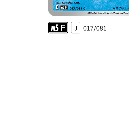
J
017/081