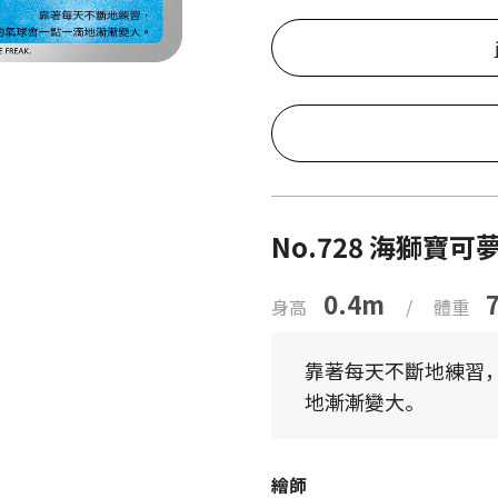
No.728 海獅寶可
0.4m
身高
/
體重
靠著每天不斷地練習
地漸漸變大。
繪師