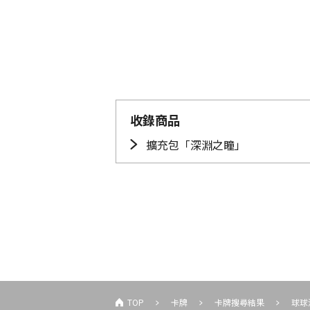
收錄商品
擴充包「深淵之瞳」
TOP
卡牌
卡牌搜尋結果
球球