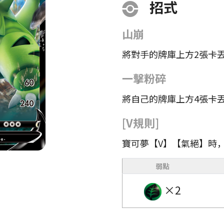
招式
山崩
將對手的牌庫上方2張卡
一擊粉碎
將自己的牌庫上方4張卡
[V規則]
寶可夢【V】【氣絕】時
弱點
×2