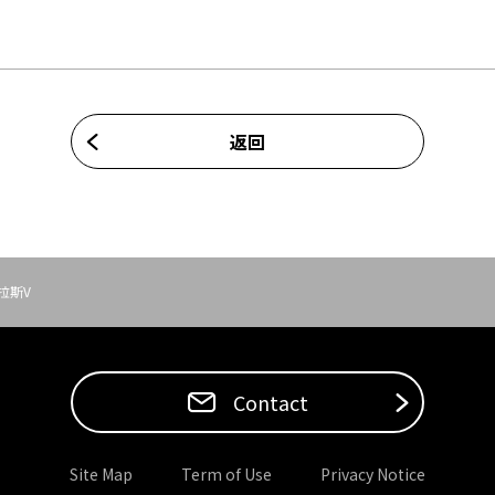
返回
拉斯V
Contact
Site Map
Term of Use
Privacy Notice