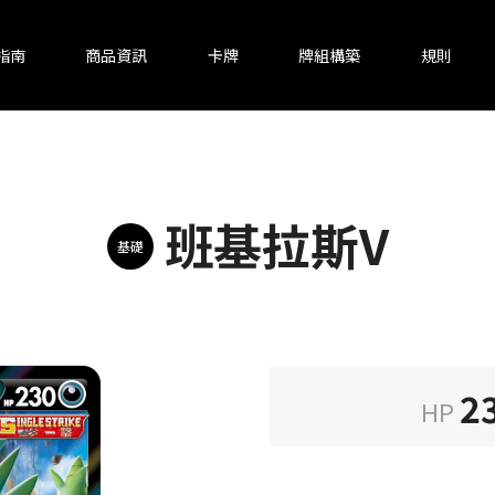
指南
商品資訊
卡牌
牌組構築
規則
班基拉斯V
基礎
2
HP