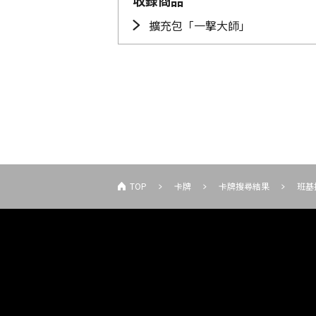
收錄商品
擴充包「一撃大師」
TOP
卡牌
卡牌搜尋結果
班基