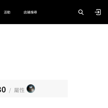
活動
店鋪搜尋
30
/
屬性