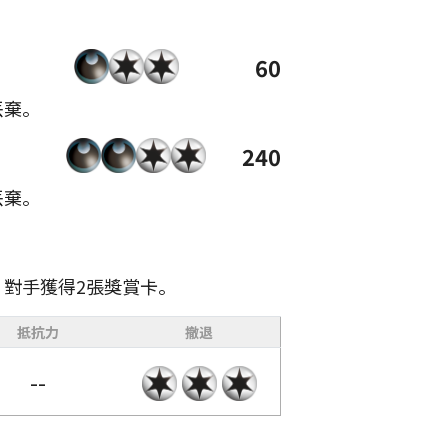
60
丟棄。
240
丟棄。
，對手獲得2張獎賞卡。
抵抗力
撤退
--