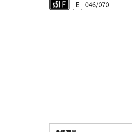
E
046/070