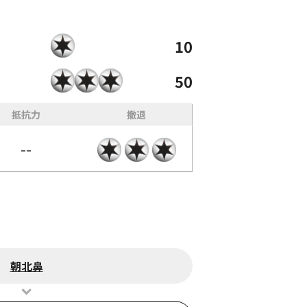
10
50
抵抗力
撤退
--
朝北鼻