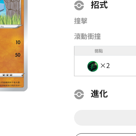
招式
撞擊
滾動衝撞
弱點
×2
進化