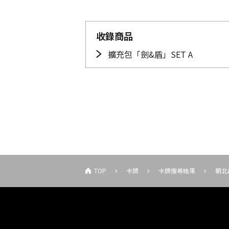
收錄商品
擴充包「劍&盾」SET A
TOP
卡牌
卡牌搜尋結果
朝北