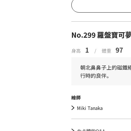
No.299 羅盤寶可
1
97
身高
/
體重
朝北鼻鼻子上的磁鐵
行時的良伴。
繪師
Miki Tanaka