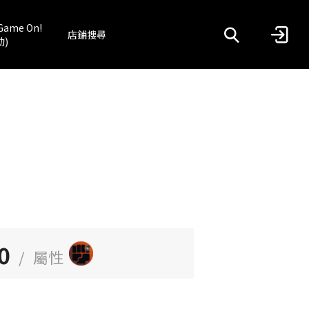
Game On!
店鋪搜尋
動)
0
/
屬性