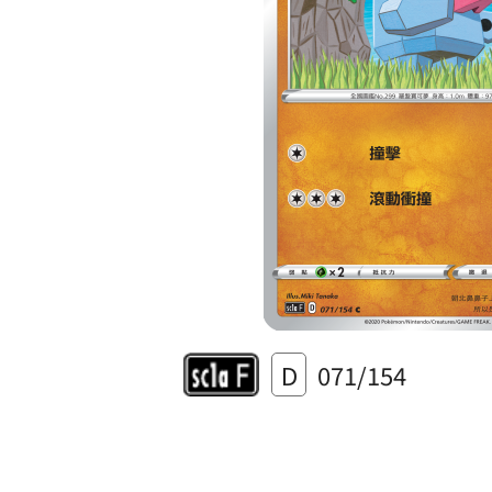
D
071/154