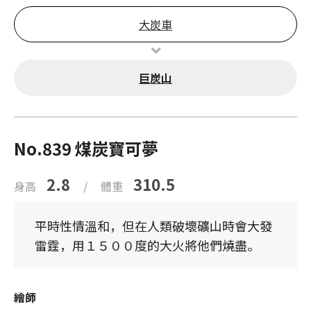
大炭車
巨炭山
No.839 煤炭寶可夢
2.8
310.5
身高
/
體重
平時性情溫和，但在人類破壞礦山時會大發
雷霆，用１５００度的大火將他們燒盡。
繪師