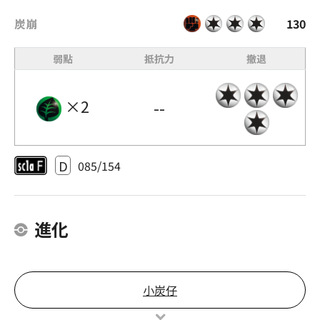
炭崩
130
弱點
抵抗力
撤退
×2
--
D
085/154
進化
小炭仔