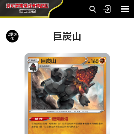
巨炭山
2階進
化