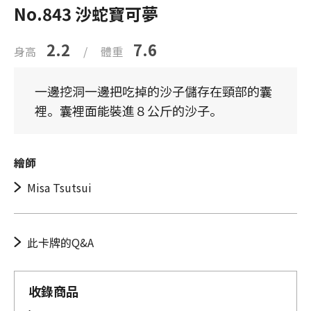
No.843 沙蛇寶可夢
2.2
7.6
身高
/
體重
一邊挖洞一邊把吃掉的沙子儲存在頸部的囊
裡。囊裡面能裝進８公斤的沙子。
繪師
Misa Tsutsui
此卡牌的Q&A
收錄商品