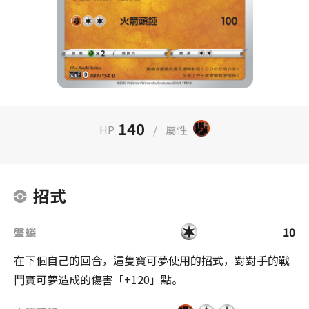
140
HP
/
屬性
招式
盤蜷
10
在下個自己的回合，這隻寶可夢使用的招式，對對手的戰
鬥寶可夢造成的傷害「+120」點。