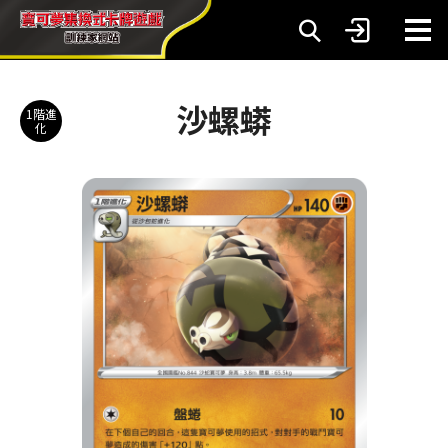
沙螺蟒
1階進
化