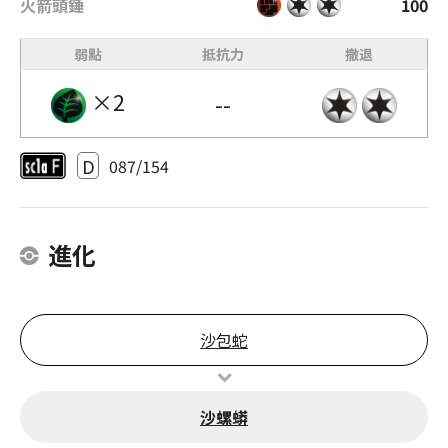
火箭頭錘
100
弱點
抵抗力
撤退
×2
--
D
087/154
進化
沙包蛇
沙螺蟒