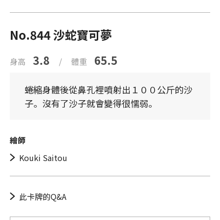
No.844 沙蛇寶可夢
3.8
65.5
身高
/
體重
蜷縮身體後從鼻孔裡噴射出１００公斤的沙
子。沒有了沙子就會變得很懦弱。
繪師
Kouki Saitou
此卡牌的Q&A