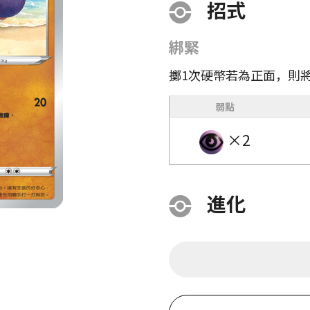
招式
綁緊
擲1次硬幣若為正面，則
弱點
×2
進化