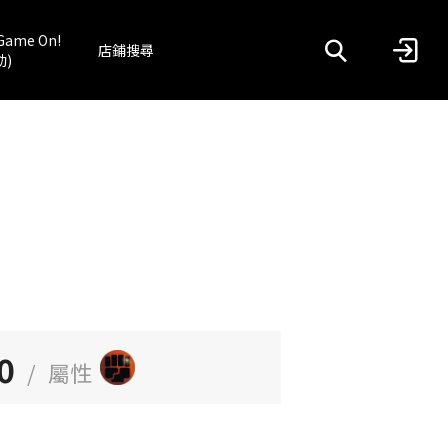
Game On!
店鋪搜尋
動)
0
/
屬性