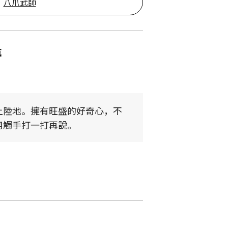
八爪武師
夢
上陸地。擁有旺盛的好奇心，不
用觸手打一打再說。