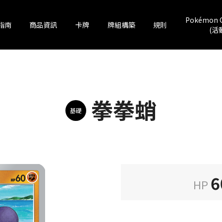
Pokémon 
指南
商品資訊
卡牌
牌組構築
規則
(活
拳拳蛸
基礎
6
HP