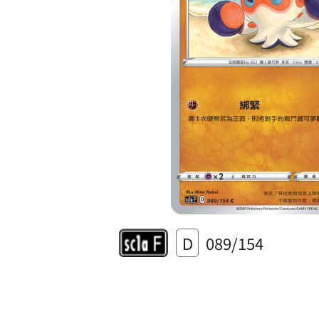
D
089/154