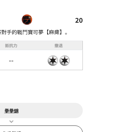
20
將對手的戰鬥寶可夢【麻痺】。
抵抗力
撤退
--
拳拳蛸