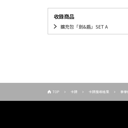
收錄商品
擴充包「劍&盾」SET A
TOP
卡牌
卡牌搜尋結果
拳拳