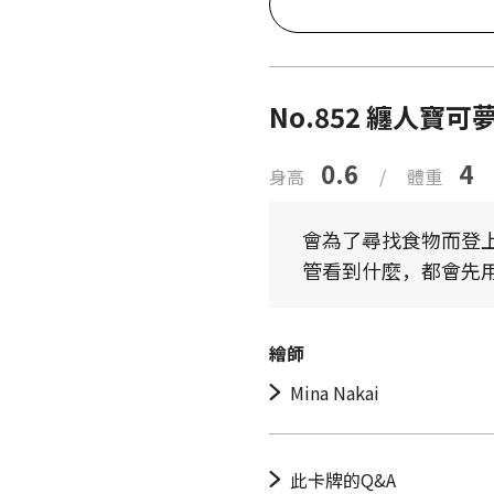
No.852 纏人寶可
0.6
4
身高
/
體重
會為了尋找食物而登
管看到什麼，都會先
繪師
Mina Nakai
此卡牌的Q&A