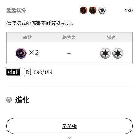
重重橫掃
130
這個招式的傷害不計算抵抗力。
弱點
抵抗力
撤退
×2
--
D
090/154
進化
拳拳蛸