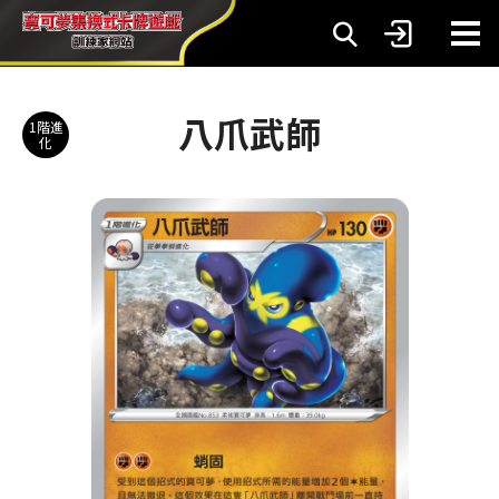
八爪武師
1階進
化