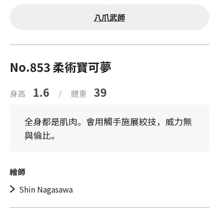
八爪武師
No.853 柔術寶可夢
1.6
39
身高
/
體重
全身都是肌肉。會用觸手施展絞技，威力無
與倫比。
繪師
Shin Nagasawa