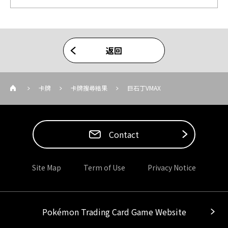
返回
卡牌
卡牌搜尋結果
巨石丁VMAX
Contact
Site Map
Term of Use
Privacy Notice
Pokémon Trading Card Game Website