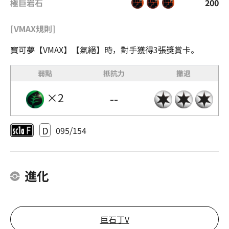
極巨岩石
200
[VMAX規則]
寶可夢【VMAX】【氣絕】時，對手獲得3張獎賞卡。
弱點
抵抗力
撤退
×2
--
D
095/154
進化
巨石丁V