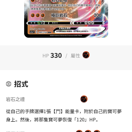
330
HP
/
屬性
招式
岩石之禮
從自己的手牌選擇1張【鬥】能量卡，附於自己的寶可夢
身上。然後，將那隻寶可夢恢復「120」HP。