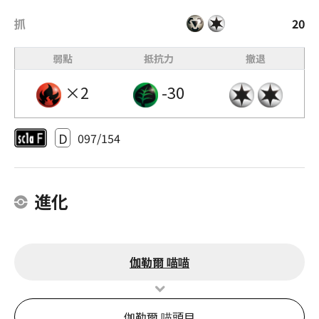
抓
20
弱點
抵抗力
撤退
×2
-30
D
097/154
進化
伽勒爾 喵喵
伽勒爾 喵頭目