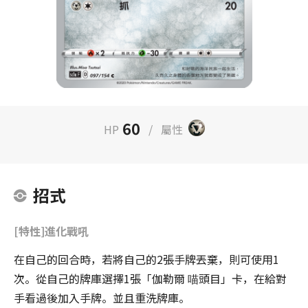
60
HP
/
屬性
招式
[特性]進化戰吼
在自己的回合時，若將自己的2張手牌丟棄，則可使用1
次。從自己的牌庫選擇1張「伽勒爾 喵頭目」卡，在給對
手看過後加入手牌。並且重洗牌庫。