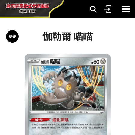
伽勒爾 喵喵
基礎