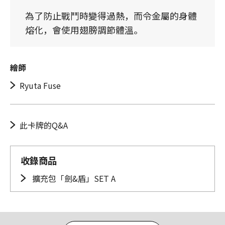
為了防止戰鬥時變得過熱，而令金屬的身體
熔化，會使用翅膀調節體溫。
繪師
Ryuta Fuse
此卡牌的Q&A
收錄商品
擴充包「劍&盾」SET A