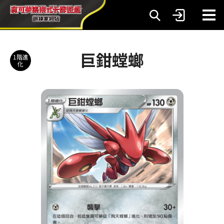
巨鉗螳螂
1階進
化