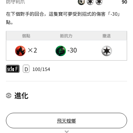
防守利爪
90
在下個對手的回合，這隻寶可夢受到招式的傷害「-30」
點。
弱點
抵抗力
撤退
×2
-30
D
100/154
進化
飛天螳螂