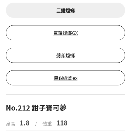
巨鉗螳螂
巨鉗螳螂GX
劈斧螳螂
巨鉗螳螂ex
No.212 鉗子寶可夢
1.8
118
身高
/
體重