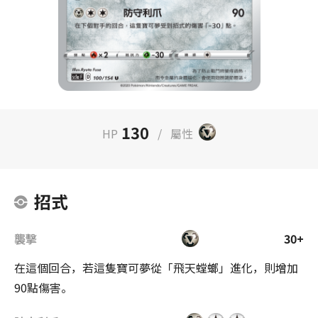
130
HP
/
屬性
招式
襲擊
30+
在這個回合，若這隻寶可夢從「飛天螳螂」進化，則增加
90點傷害。